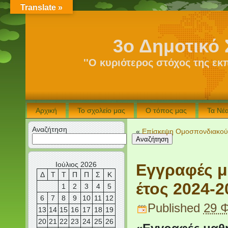
Translate »
3ο Δημοτικό 
''Ο κυριότερος στόχος της εκ
Αρχική
Το σχολείο μας
Ο τόπος μας
Τα Νέ
Αναζήτηση
«
Επίσκεψη Ομοσπονδιακού 
Αναζήτηση
Ιούλιος 2026
Εγγραφές μ
Δ
Τ
Τ
Π
Π
Σ
Κ
έτος 2024-2
1
2
3
4
5
6
7
8
9
10
11
12
Published
29 
13
14
15
16
17
18
19
20
21
22
23
24
25
26