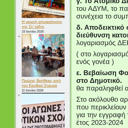
γ. Το Ατομικό 
του ΑΔΥΜ, το πα
συνέχεια το συμ
Η γιορτή αποφοίτησης
δ. Αποδεικτικό 
της Στ’ τάξης
15 Ιουνίου 2026
διεύθυνση κατο
λογαριασμός ΔΕ
( στο λογαριασμ
ενός γονέα )
ε. Βεβαίωση Φο
στο Δημοτικό.
Πρώτες Βοήθειες από
τον Ερυθρό Σταυρό
θα παραληφθεί α
11 Ιουνίου 2026
Στο ακόλουθο αρ
που περικλείουν 
για την εγγραφή 
έτος 2023-2024