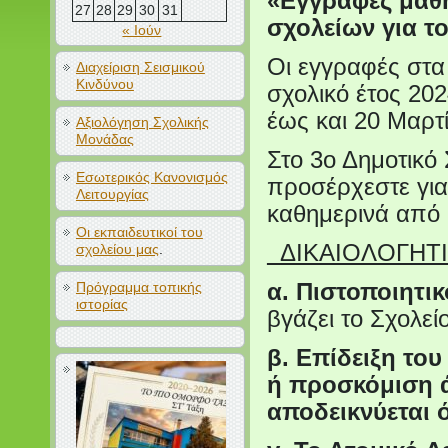
«Εγγραφές μαθη
27
28
29
30
31
σχολείων για το
« Ιούν
Οι εγγραφές στα 
Διαχείριση Σεισμικού
Κινδύνου
σχολικό έτος 20
έως και 20 Μαρτ
Αξιολόγηση Σχολικής
Μονάδας
Στο 3ο Δημοτικό 
Εσωτερικός Κανονισμός
προσέρχεστε για
Λειτουργίας
καθημερινά από 
Οι εκπαιδευτικοί του
ΔΙΚΑΙΟΛΟΓΗΤΙ
σχολείου μας
.
Πρόγραμμα τοπικής
α. Πιστοποιητι
ιστορίας
βγάζει το Σχολείο
β. Επίδειξη του
ή προσκόμιση ά
αποδεικνύεται 