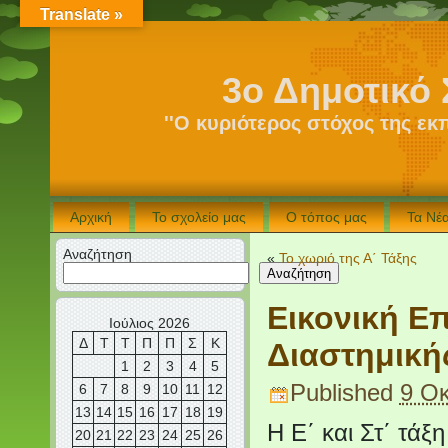
Translate »
3ο Δημοτικό 
''Ο κυριότερος στόχος της εκ
Αρχική
Το σχολείο μας
Ο τόπος μας
Τα Νέ
Αναζήτηση
«
Το χωριό της Α΄ Τάξης
Αναζήτηση
Εικονική Ε
Ιούλιος 2026
Δ
Τ
Τ
Π
Π
Σ
Κ
Διαστημικής
1
2
3
4
5
Published
9 Ο
6
7
8
9
10
11
12
13
14
15
16
17
18
19
Η Ε΄ και Στ΄ τάξ
20
21
22
23
24
25
26