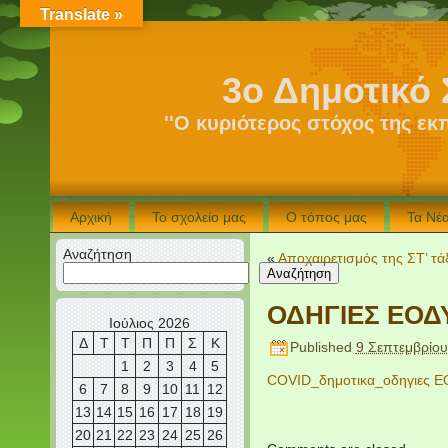
Translate »
3ο Δημοτικό 
''Ο κυριότερος στόχος της εκ
Αρχική
Το σχολείο μας
Ο τόπος μας
Τα Νέ
Αναζήτηση
«
Αποχαιρετισμός της ΣΤ’ τά
Αναζήτηση
ΟΔΗΓΙΕΣ ΕΟΔ
Ιούλιος 2026
Δ
Τ
Τ
Π
Π
Σ
Κ
Published
9 Σεπτεμβρίο
1
2
3
4
5
COVID_δημοτικα_οδηγιες 
6
7
8
9
10
11
12
13
14
15
16
17
18
19
20
21
22
23
24
25
26