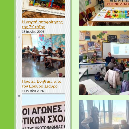
Η γιορτή αποφοίτησης
της Στ’ τάξης
15 Ιουνίου 2026
Πρώτες Βοήθειες από
τον Ερυθρό Σταυρό
11 Ιουνίου 2026