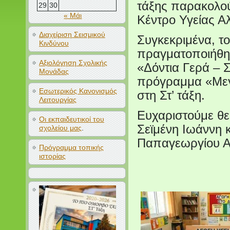
τάξης παρακολο
29
30
« Μάι
Κέντρο Υγείας Α
Διαχείριση Σεισμικού
Συγκεκριμένα, τ
Κινδύνου
πραγματοποιήθηκ
Αξιολόγηση Σχολικής
«Δόντια Γερά – Σ
Μονάδας
πρόγραμμα «Μεγ
Εσωτερικός Κανονισμός
στη Στ’ τάξη.
Λειτουργίας
Ευχαριστούμε θε
Οι εκπαιδευτικοί του
Σεϊμένη Ιωάννη κα
σχολείου μας
.
Παπαγεωργίου Α
Πρόγραμμα τοπικής
ιστορίας