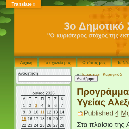
Translate »
3ο Δημοτικό 
''Ο κυριότερος στόχος της εκ
Αρχική
Το σχολείο μας
Ο τόπος μας
Τα Νέ
Αναζήτηση
«
Παράσταση Καραγκιόζη
Αναζήτηση
Προγράμματ
Ιούνιος 2026
Δ
Τ
Τ
Π
Π
Σ
Κ
Υγείας Αλε
1
2
3
4
5
6
7
Published
4 Μα
8
9
10
11
12
13
14
15
16
17
18
19
20
21
Στο πλαίσιο της Α
22
23
24
25
26
27
28