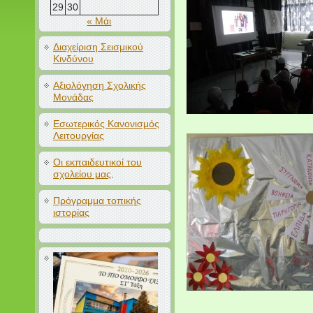
29
30
« Μάι
Διαχείριση Σεισμικού
Κινδύνου
Αξιολόγηση Σχολικής
Μονάδας
Εσωτερικός Κανονισμός
Λειτουργίας
Οι εκπαιδευτικοί του
σχολείου μας
.
Πρόγραμμα τοπικής
ιστορίας