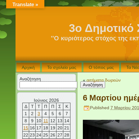
Translate »
3ο Δημοτικό 
''Ο κυριότερος στόχος της εκ
Αρχική
Το σχολείο μας
Ο τόπος μας
Τα Νέ
Αναζήτηση
«
αιτήματα δωρεών
Αναζήτηση
6 Μαρτίου ημέ
Ιούνιος 2026
Δ
Τ
Τ
Π
Π
Σ
Κ
Published
7 Μαρτίου 20
1
2
3
4
5
6
7
8
9
10
11
12
13
14
15
16
17
18
19
20
21
22
23
24
25
26
27
28