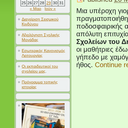
25
26
27
28
29
30
31
« Μαρ
Ιούν »
Μια υπέροχη γιορ
πραγματοποιήθηκ
Διαχείριση Σεισμικού
Κινδύνου
ποδοσφαιρικής α
απόλυτη επιτυχί
Αξιολόγηση Σχολικής
Μονάδας
Σχολείων του Δ
οι μαθήτριες έδω
Εσωτερικός Κανονισμός
Λειτουργίας
γήπεδο με χαμόγ
ήθος.
Continue 
Οι εκπαιδευτικοί του
σχολείου μας
.
Πρόγραμμα τοπικής
ιστορίας