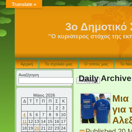
Translate »
3ο Δημοτικό 
''Ο κυριότερος στόχος της εκ
Αρχική
Το σχολείο μας
Ο τόπος μας
Τα Νέ
Αναζήτηση
Daily Archiv
Αναζήτηση
Μάιος 2026
Μια
Δ
Τ
Τ
Π
Π
Σ
Κ
για 
1
2
3
4
5
6
7
8
9
10
Αλε
11
12
13
14
15
16
17
18
19
20
21
22
23
24
Published
20 