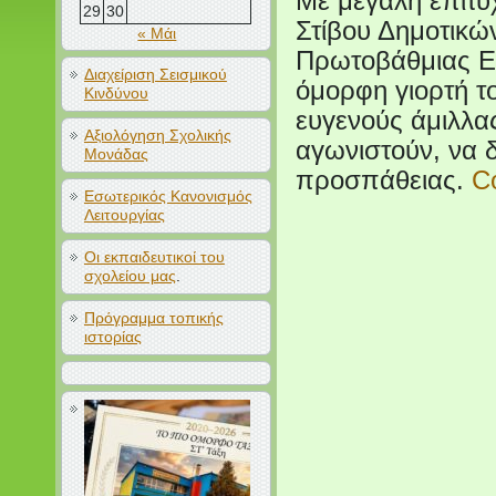
Με μεγάλη επιτυ
29
30
Στίβου Δημοτικών
« Μάι
Πρωτοβάθμιας Ε
Διαχείριση Σεισμικού
όμορφη γιορτή το
Κινδύνου
ευγενούς άμιλλας
Αξιολόγηση Σχολικής
αγωνιστούν, να 
Μονάδας
προσπάθειας.
C
Εσωτερικός Κανονισμός
Λειτουργίας
Οι εκπαιδευτικοί του
σχολείου μας
.
Πρόγραμμα τοπικής
ιστορίας