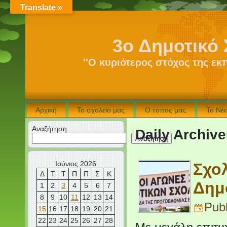
Translate »
3ο Δημοτικό 
''Ο κυριότερος στόχος της εκ
Αρχική
Το σχολείο μας
Ο τόπος μας
Τα Νέ
Αναζήτηση
Daily Archiv
Αναζήτηση
Ιούνιος 2026
Σχολ
Δ
Τ
Τ
Π
Π
Σ
Κ
Δημ
1
2
3
4
5
6
7
8
9
10
11
12
13
14
Pub
15
16
17
18
19
20
21
22
23
24
25
26
27
28